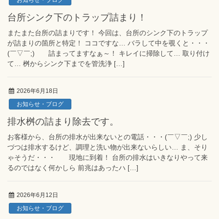
お知らせ・ブログ
台所シンク下のトラップ詰まり！
またまた台所の詰まりです！ 今回は、台所のシンク下のトラップ
が詰まりの箇所と特定！ ココですな… バラして中を覗くと・・・
(￣▽￣;) 詰まってますなぁ～！ キレイに掃除して… 取り付け
て… 桝からシンク下までを管洗浄 […]
2026年6月18日
お知らせ・ブログ
排水桝の詰まり除去です。
お客様から、台所の排水が出来ないとの電話・・・(￣▽￣;) 少し
づつは排水するけど、調理と洗い物が出来ないらしい… ま、そり
ゃそうだ・・・ 現地に到着！ 台所の排水はいきなりやって来
るのではなく何かしら 前兆はあったハ […]
2026年6月12日
お知らせ・ブログ