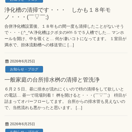
浄化槽の清掃です・・・ しかも１８年モ
ノ・・・(￣▽￣;)
合併浄化槽設置後、１８年もの間一度も清掃したことがないそう
で・・・(;^_^A 浄化槽はクボタのHY-５で５人槽でした… マンホ
ールを開け、中を覗くと… 何か凄いコトになってます。 １室目が
満水で、担体流動槽への移送管に […]
2026年6月25日
お知らせ・ブログ
一般家庭の台所排水桝の清掃と管洗浄
６月２５日、昼に排水が流れにくいので枡の清掃をして欲しいと
の電話… 昼一で現場到着！ 桝を開けると・・・(￣▽￣;) 枡目が
詰まってオバーフローしてます。 台所からの排水管も見えないの
で、当然流れも悪かったと思います。 […]
2026年6月25日