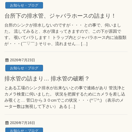
お知らせ・ブログ
台所下の排水管、ジャバラホースの詰まり！
台所のシンクが排水しないのですが・・・ との事で、伺いまし
た。 流してみると、水が溜まってきますので、この下が原因で
す。 覗いてバラします！ トラップ内とジャバラホース内に油脂類
が・・・(￣▽￣;) そりゃ、流れません… […]
2026年7月23日
お知らせ・ブログ
排水管の詰まり… 排水管の破断？
とある工場のシンク排水が出来ないとの事で連絡があり 管洗浄と
カメラ検査に伺いました。 状況を把握するためにカメラを差し込
み覗くと… 菅口から３０cmでこの状況・・・(^▽^;) （表示のメ
ーター数は無視して下さい） ある […]
2026年7月16日
お知らせ・ブログ