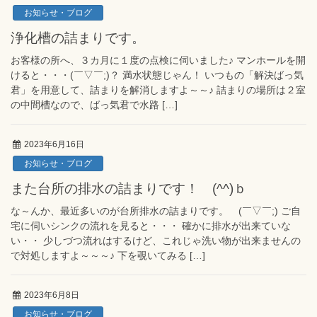
お知らせ・ブログ
浄化槽の詰まりです。
お客様の所へ、３カ月に１度の点検に伺いました♪ マンホールを開
けると・・・(￣▽￣;)？ 満水状態じゃん！ いつもの「解決ばっ気
君」を用意して、詰まりを解消しますよ～～♪ 詰まりの場所は２室
の中間槽なので、ばっ気君で水路 […]
2023年6月16日
お知らせ・ブログ
また台所の排水の詰まりです！ (^^)ｂ
な～んか、最近多いのが台所排水の詰まりです。 (￣▽￣;) ご自
宅に伺いシンクの流れを見ると・・・ 確かに排水が出来ていな
い・・ 少しづつ流れはするけど、これじゃ洗い物が出来ませんの
で対処しますよ～～～♪ 下を覗いてみる […]
2023年6月8日
お知らせ・ブログ