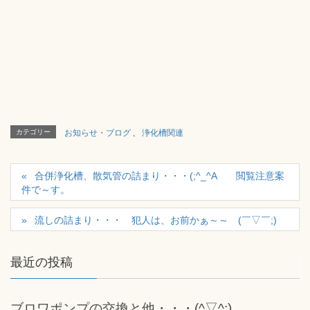
カテゴリー
お知らせ・ブログ
、
浄化槽関連
合併浄化槽、散気管の詰まり・・・(;^_^A 閲覧注意案
件で～す。
流しの詰まり・・・ 犯人は、お前かぁ～～ (￣▽￣;)
最近の投稿
ブロワポンプの交換と他・・・(^▽^;)