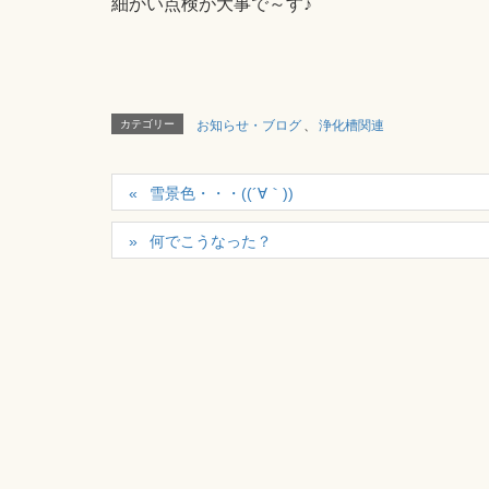
細かい点検が大事で～す♪
カテゴリー
お知らせ・ブログ
、
浄化槽関連
雪景色・・・((´∀｀))
何でこうなった？